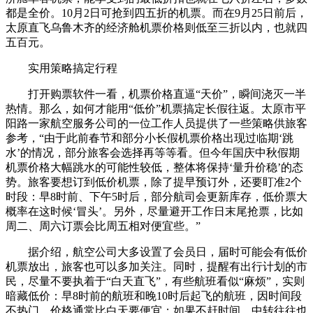
都是全价。10月2日可抢到四五折的机票。而在9月25日前后，
太原直飞乌鲁木齐的经济舱机票价格则低至三折以内，也就四
五百元。
实用策略搞定行程
打开购票软件一看，机票价格直逼“天价”，瞬间浇灭一半
热情。那么，如何才能用“低价”机票搞定长假往返。太原市平
阳路一家航空服务公司的一位工作人员提供了一些策略供旅客
参考，“由于此前春节和部分小长假机票价格出现过临期‘跳
水’的情况，部分旅客会选择再等等看。但今年国庆中秋假期
机票价格大幅跳水的可能性较低，整体将保持‘量升价稳’的态
势。旅客要想订到低价机票，除了提早预订外，还要盯准2个
时段：早8时前、下午5时后，部分航司会更新库存，低价票大
概率在这时候‘冒头’。另外，尽量避开工作日末尾抢票，比如
周二、周六订票会比周五相对便宜些。”
据介绍，航空公司大多设置了会员日，届时可能会有低价
机票放出，旅客也可以多加关注。同时，提醒有出行计划的市
民，尽量不要执着于“白天直飞”，有些航班看似“麻烦”，实则
暗藏低价：早8时前的航班和晚10时后起飞的航班，因时间段
不热门，价格通常比白天要便宜；如果不赶时间，中转往往也