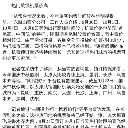
热门航线机票价高
“从预售情况来看，今年旅客购票时间较往年明显提
前。”东航山西分公司一工作人员介绍，9月30日、10月1日、
10月7日、10月8日等为出行高峰时间段，机票价格也呈现“首
尾高、中间低”的特征，即假期首尾时段票价较高，节中票价
相对较低。由于需求旺盛，各航空公司投放的机票折扣偏少，
热门城市三折、四折的价格基本已很难抢到。“随着假期的临
近，机票预订量还将持续增长，尤其是这些热门城市的机票可
能会更加紧俏。”
记者在采访中了解到，从当前的咨询量、预订情况来看，
今年国庆中秋假期，太原人比较青睐上海、昆明、长沙、乌鲁
木齐等地。“同程旅行”平台也有数据显示，截至9月22日，国
庆中秋假期，以太原武宿国际机场为始发地的十大热门目的地
城市为：昆明、重庆、南京、大连、长沙、上海、广州、乌鲁
木齐、深圳、沈阳。
记者通过“去哪儿旅行”“携程旅行”等平台查询发现，在长
假到来之前，这些热门地的机票价格已经开始上涨。以太原直
飞乌鲁木齐为例，9月21日预订10月1日当天热门时段的直飞经
济舱单客机票，能享受到的最低折扣也就在七八折左右，多数