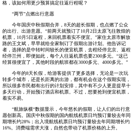
格，该如何用更少预算搞定往返行程呢？
“两节”点燃出行意愿
今年国庆中秋假期合并，8天的超长假期，也点燃了公众
的出行、出游意愿。“前两天就预订了10月2日太原飞往敦煌的
机票，10月5日返程，来回机票着实不便宜。”家住太原市解放
路的王文斌，早早就给全家制订了假期出游计划。他告诉记
者，选择的是中转时间较长的便宜机票，去程经停北京、返程
经停兰州，即便如此，每个人往返机票也要2300多元。“这已
经算很便宜了，其他时段的航班都在3000多元、4000多元。”
今年的8天长假，给游客提供了更多选择，无论是一次玩
转多个城市，还是长距离的出游，都有机会在这个假期实现，
所以很多市民都有出行的计划安排，其中有不少人更是提早十
多天行动，开始预订酒店和机票。不过，想要抢到便宜机票，
着实不易。
“航旅纵横“数据显示，今年悠长的假期，让人们的出行意
愿创新高。国庆中秋假期的国内航线机票日均预订量较去年同
期增长约28%；出入境航线机票日均预订量较去年同期增长约
16%。消费端需求大涨，自然也带动了机票价格的上升。