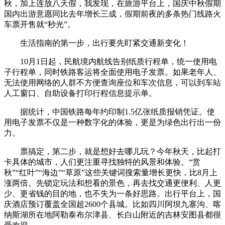
秋，加上连放八天假，我发现，在旅游平台上，国庆中秋假期
国内出游意愿同比去年增长三成，假期前夜的多条热门线路火
车票开售就“秒光”。
生活指南的第一步，出行要先盯紧交通新变化！
10月1日起，民航境内航线告别纸质行程单，统一使用电
子行程单，同时铁路客运将全面使用电子发票。如果老年人、
无法使用网络的人群不方便查询座位和车次信息，可以到车站
人工窗口、自助设备打印行程信息提示单。
据统计，中国铁路每年约印制1.5亿张纸质报销凭证。使
用电子发票不仅是一种数字化的体验，更是为绿色出行出一份
力。
票搞定，第二步，就是想好去哪儿玩？今年秋天，比起打
卡具体的城市，人们更注重寻找独特的风景和体验。“赏
秋”“红叶”“海边”“草原”这些关键词搜索量增长更快，比8月上
涨两倍。先锁定玩法和想看的景色，再去找交通更便利、人更
少、更省钱的目的地，也不失为一条好思路。出行平台上，国
庆酒店预订覆盖全国超2600个县城。比如四川阿坝九寨沟、喀
纳斯湖所在地阿勒泰布尔津县、长白山附近的吉林安图县都很