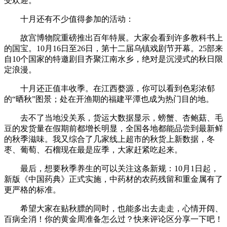
受欢迎。
十月还有不少值得参加的活动：
故宫博物院重磅推出百年特展。大家会看到许多教科书上
的国宝。10月16日至26日，第十二届乌镇戏剧节开幕。25部来
自10个国家的特邀剧目齐聚江南水乡，绝对是沉浸式的秋日限
定浪漫。
十月还正值丰收季。在江西婺源，你可以看到色彩浓郁
的“晒秋”图景；处在开渔期的福建平潭也成为热门目的地。
去不了当地没关系，货运大数据显示，螃蟹、杏鲍菇、毛
豆的发货量在假期前都增长明显，全国各地都能品尝到最新鲜
的秋季滋味。我又综合了几家线上超市的秋货上新数据，冬
枣、葡萄、石榴现在最是应季，大家赶紧吃起来。
最后，想要秋季养生的可以关注这条新规：10月1日起，
新版《中国药典》正式实施，中药材的农药残留和重金属有了
更严格的标准。
希望大家在贴秋膘的同时，也能多出去走走，心情开阔、
百病全消！你的黄金周准备怎么过？快来评论区分享一下吧！